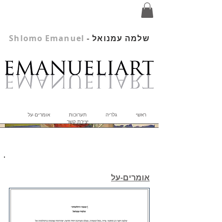
שלמה עמנואל
-
Shlomo Emanuel
ראשי
גלריה
תערוכות
אומרים-על
יצירת-קשר
אומרים-על