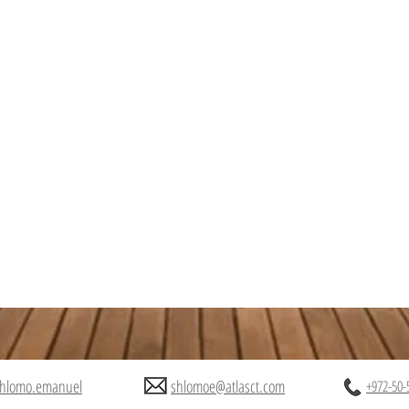
hlomo.emanuel
shlomoe@atlasct.com
+972-50-