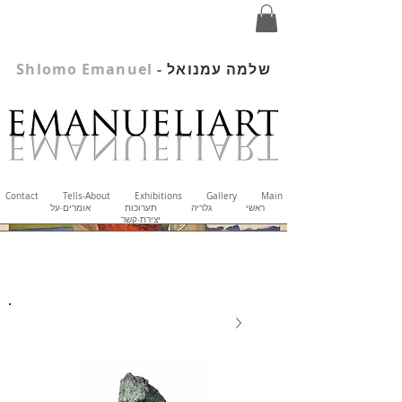
שלמה עמנואל
-
Shlomo Emanuel
Contact
Tells-About
Exhibitions
Gallery
Main
ראשי
גלריה
תערוכות
אומרים-על
יצירת-קשר