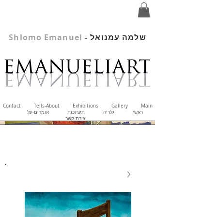
שלמה עמנואל
-
Shlomo Emanuel
Contact
Tells-About
Exhibitions
Gallery
Main
ראשי
גלריה
תערוכות
אומרים-על
יצירת-קשר