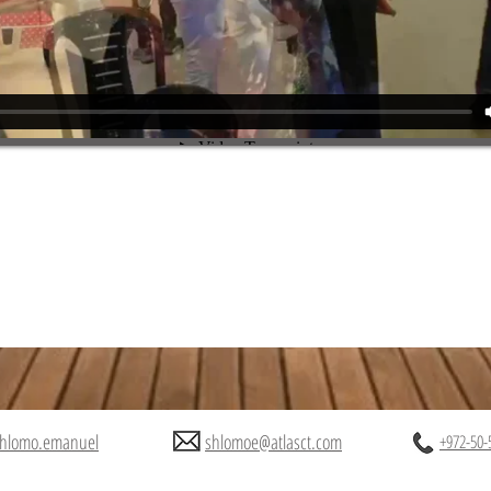
hlomo.emanuel
shlomoe@atlasct.com
+972-50-