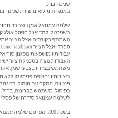
שנים רבות.
במסגרת מילואים שירת שנים רבות
שלמה עמנואל אמן ויוצר רב תחומי:
בשפכטל, למד אצל הפסל אולג קוק
ספרד ואצל הצייר Daniel Yacobovich בברצלונה, ספרד.
עבודותיו מושפעות מסגנון סוריאלי
העבודות נוצרו בטכניקת ציור ישיר
משתמש בציוריו בצבעי שמן, אקרילק
ביצירותיו נחשפת פנימיותו ללא סי
פנטזיה, המקרינים הומור, כדוגמת 
בפיסול, משתמש בברונזה, ברזל, ניי
לשלמה עמנואל סידרה של פסלי בר
בשנת 2020, מפרסם שלמה 