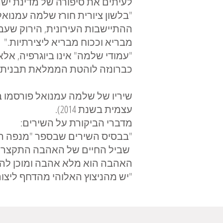
לעיתים את סיפורה של מדינת ישר
"בלשון ציורית חורז שלמה עמנואל
ההתיישבות העירונית, הירוק שעב
מבריא וככוח מבריא ליצירתיות."
"עמודי שלמה" אינו ביוגרפיה, אל
כברונזה לוהטת הממלאת תבנית ו
עצמית בשנת 2014).
מדברי הביקורת על השירים:
"בבסיס השירים שבספר "מנפה החל
שביל החיים של האהבה התקצר. נוצ
האהבה הוא מלא אהבה ומוכן לה
"יש מהניצוץ האלוהי מהדחף ליצור