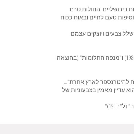
ת בירושליים, החולות טרם
סיפות טעם לחיים ובאות ככוח
בשלל צבעים ויוצקים עצמם
שיריו של שלמה עמנואל פורסמו בשני ספרי שירה - "עלי פלסטיק" (בהוצאת "אלף" בשנת 1985) ו"מנפה החלומות" (בהוצאה
 להיטרנספר לארץ אחרת"...
א עדיין מאמין בצבעוניות של
"ב 19)"