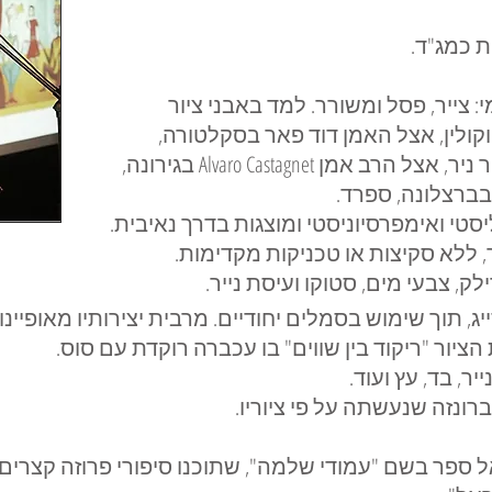
 כמג"ד.
 צייר, פסל ומשורר. למד באבני ציור
ולין, אצל האמן דוד פאר בסקלטורה,
השתתף בקורסים אצל הצייר אמיר ניר, אצל הרב אמן Alvaro Castagnet בגירונה,
סטי ואימפרסיוניסטי ומוצגות בדרך נאיבית.
, ללא סקיצות או טכניקות מקדימות.
, צבעי מים, סטוקו ועיסת נייר.
יג, תוך שימוש בסמלים יחודיים. מרבית יצירותיו מאופיי
הציור "ריקוד בין שווים" בו עכברה רוקדת עם סוס.
ר, בד, עץ ועוד.
ונזה שנעשתה על פי ציוריו.
עמנואל ספר בשם "עמודי שלמה", שתוכנו סיפורי פרוזה קצרי