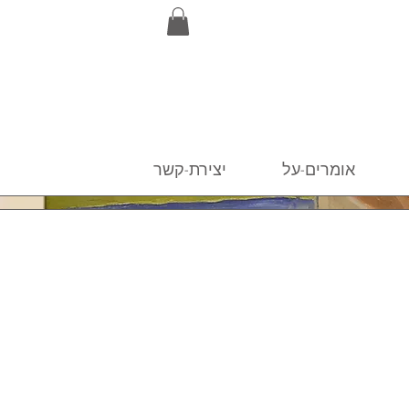
כות
אומרים-על
יצירת-קשר