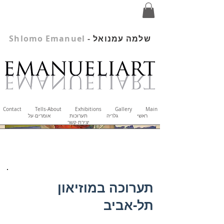
שלמה עמנואל
-
Shlomo Emanuel
Contact
Tells-About
Exhibitions
Gallery
Main
ראשי
גלריה
תערוכות
אומרים-על
יצירת-קשר
תערוכה במוזיאון
תל-אביב