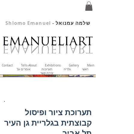
שלמה עמנואל
-
Shlomo Emanuel
Contact
Tells-About
Exhibitions
Gallery
Main
ראשי
גלריה
תערוכות
אומרים-על
יצירת-קשר
תערוכת ציור ופיסול
קבוצתית בגלריית גן העיר
תל אביב