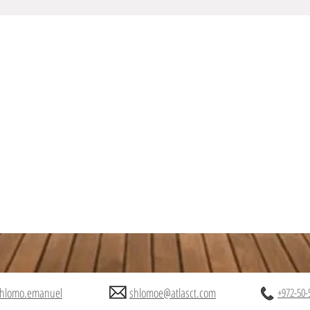
hlomo.emanuel
shlomoe@atlasct.com
+972-50-