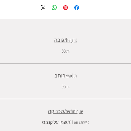
height/גובה
80cm
width/רוחב
90cm
technique/טכניקה
Oil on canvas/שמן על קנבס