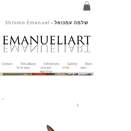
שלמה עמנואל
-
Shlomo Emanuel
Contact
Tells-About
Exhibitions
Gallery
Main
ראשי
גלריה
תערוכות
אומרים-על
יצירת-קשר