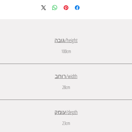
height/גובה
100cm
width/רוחב
28cm
depth/עומק
23cm