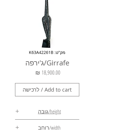
מק"ט: K63A42261B
Girrafe/ג'ירפה
מחיר
Add to cart / לרכישה
height/גובה
185cm
width/רוחב