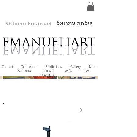
שלמה עמנואל
-
Shlomo Emanuel
Contact
Tells-About
Exhibitions
Gallery
Main
ראשי
גלריה
תערוכות
אומרים-על
יצירת-קשר