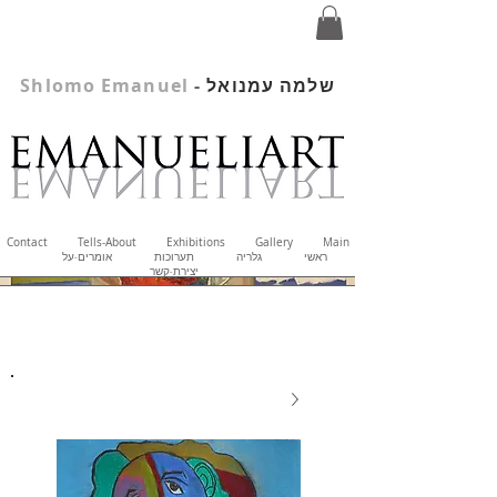
שלמה עמנואל
-
Shlomo Emanuel
Contact
Tells-About
Exhibitions
Gallery
Main
ראשי
גלריה
תערוכות
אומרים-על
יצירת-קשר